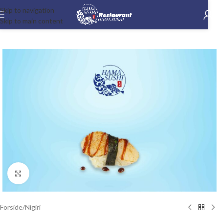
Skip to navigation
Skip to main content
-15%
Klik for at forstørre
Forside
/
Nigiri