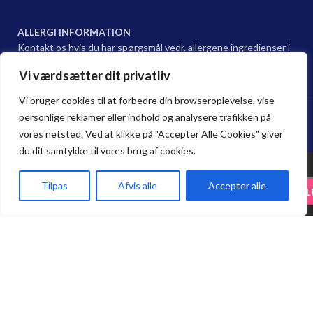
ALLERGI INFORMATION
Kontakt os hvis du har spørgsmål vedr. allergene ingredienser i
vores retter.
Vi værdsætter dit privatliv
Vi bruger cookies til at forbedre din browseroplevelse, vise
Hama sushi Restaurant @ 2024 | Powered by
NemBestil ApS
personlige reklamer eller indhold og analysere trafikken på
vores netsted. Ved at klikke på "Accepter Alle Cookies" giver
du dit samtykke til vores brug af cookies.
23.
Tilpas
Afvis alle
Accepter alle
29.75
kr.
-
+
TIL
35.00
kr.
Kammusling
Forside
Haderslev
Odense
Kurv
Menu
Spar 15 % på Take Away. Bestil online,
afhent i restauranten, og nyd 15 %
rabat på alle take-away bestillinger.
Bestil her