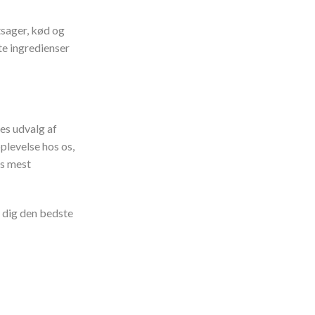
sager, kød og
te ingredienser
es udvalg af
oplevelse hos os,
es mest
ve dig den bedste