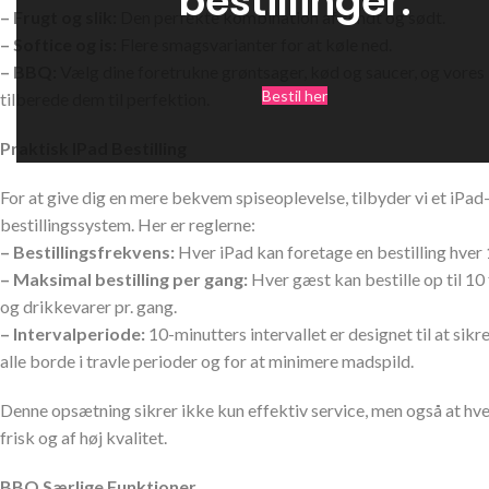
bestillinger.
– Frugt og slik:
Den perfekte kombination af sundt og sødt.
– Softice og is:
Flere smagsvarianter for at køle ned.
– BBQ:
Vælg dine foretrukne grøntsager, kød og saucer, og vores 
Bestil her
tilberede dem til perfektion.
Praktisk IPad Bestilling
For at give dig en mere bekvem spiseoplevelse, tilbyder vi et iPad
bestillingssystem. Her er reglerne:
– Bestillingsfrekvens:
Hver iPad kan foretage en bestilling hver 
– Maksimal bestilling per gang:
Hver gæst kan bestille op til 10
og drikkevarer pr. gang.
– Intervalperiode:
10-minutters intervallet er designet til at sikre
alle borde i travle perioder og for at minimere madspild.
Denne opsætning sikrer ikke kun effektiv service, men også at hver
frisk og af høj kvalitet.
BBQ Særlige Funktioner