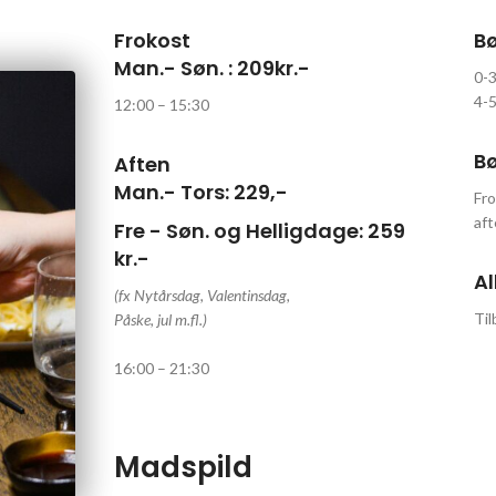
Frokost
Bø
Man.- Søn. : 209kr.-
0-3
4-5
12:00 – 15:30
Bø
Aften
Man.- Tors: 229,-
Fro
aft
Fre - Søn. og Helligdage: 259
kr.-
Al
(fx Nytårsdag, Valentinsdag,
Til
Påske, jul m.fl.)
16:00 – 21:30
Madspild