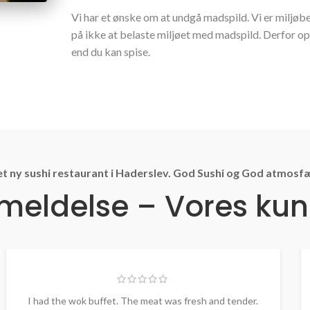
Vi har et ønske om at undgå madspild. Vi er miljø
på ikke at belaste miljøet med madspild. Derfor opfo
end du kan spise.
et ny sushi restaurant i Haderslev. God Sushi og God atmosf
eldelse – Vores kund
I had the wok buffet. The meat was fresh and tender.