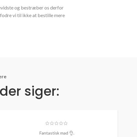
bevidste og bestræber os derfor
dre vi til ikke at bestille mere
ære
er siger:
Fantastisk mad 👌.