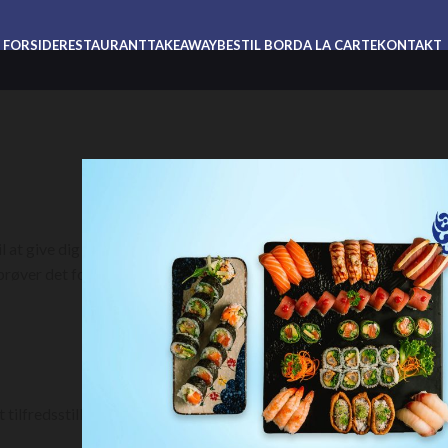
FORSIDE
RESTAURANT
TAKEAWAY
BESTIL BORD
A LA CARTE
KONTAKT
 at give dig en
prøver det for
tilfredsstille