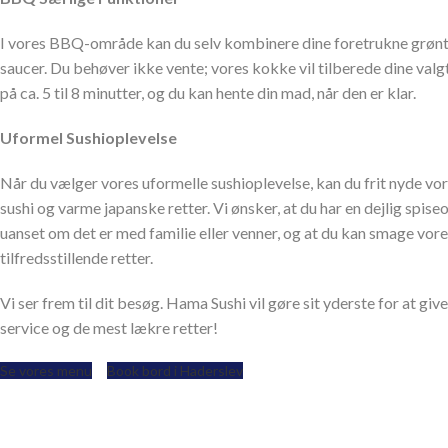
I vores BBQ-område kan du selv kombinere dine foretrukne grønt
saucer. Du behøver ikke vente; vores kokke vil tilberede dine valg
på ca. 5 til 8 minutter, og du kan hente din mad, når den er klar.
Uformel Sushioplevelse
Når du vælger vores uformelle sushioplevelse, kan du frit nyde vor
sushi og varme japanske retter. Vi ønsker, at du har en dejlig spise
uanset om det er med familie eller venner, og at du kan smage vor
tilfredsstillende retter.
Vi ser frem til dit besøg. Hama Sushi vil gøre sit yderste for at gi
service og de mest lækre retter!
Se vores menu
Book bord i Haderslev