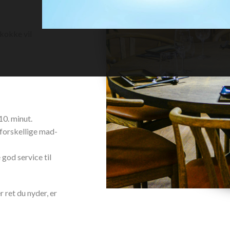
kokke vil
-
10. minut.
 forskellige mad-
 god service til
 ret du nyder, er