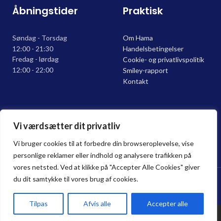
Åbningstider
Praktisk
Søndag - Torsdag
Om Hama
12:00 - 21:30
Handelsbetingelser
Fredag - lørdag
Cookie- og privatlivspolitik
12:00 - 22:00
Smiley-rapport
Kontakt
ALLERGI INFORMATION
Vi værdsætter dit privatliv
Kontakt os hvis du har spørgsmål vedr. allergene ingredienser i
vores retter.
Vi bruger cookies til at forbedre din browseroplevelse, vise
personlige reklamer eller indhold og analysere trafikken på
vores netsted. Ved at klikke på "Accepter Alle Cookies" giver
Hama sushi Restaurant @ 2024 | Powered by
NemBestil ApS
du dit samtykke til vores brug af cookies.
Tilpas
Afvis alle
Accepter alle
Forside
Haderslev
Odense
Kurv
Menu