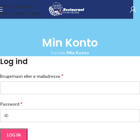
Skip to navigation
Skip to main content
Min Konto
Forside
/
Min Konto
Log ind
*
Brugernavn eller e-mailadresse
*
Password
LOG IN