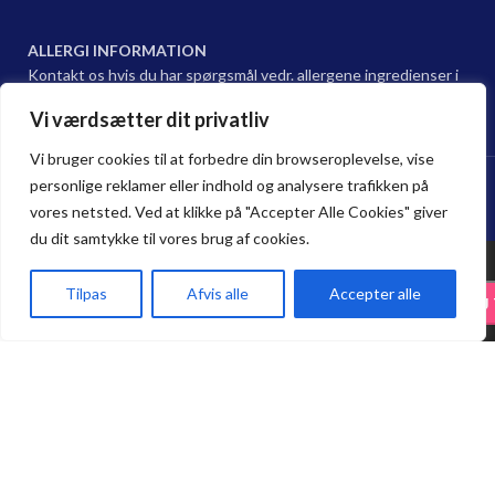
ALLERGI INFORMATION
Kontakt os hvis du har spørgsmål vedr. allergene ingredienser i
vores retter.
Vi værdsætter dit privatliv
Vi bruger cookies til at forbedre din browseroplevelse, vise
Hama sushi Restaurant @ 2024 | Powered by
NemBestil ApS
personlige reklamer eller indhold og analysere trafikken på
vores netsted. Ved at klikke på "Accepter Alle Cookies" giver
du dit samtykke til vores brug af cookies.
22.
Tilpas
Afvis alle
Accepter alle
17.00
kr.
-
+
TILFØJ
20.00
kr.
Reje
Forside
Haderslev
Odense
Kurv
Menu
Spar 15 % på Take Away. Bestil online,
afhent i restauranten, og nyd 15 %
rabat på alle take-away bestillinger.
Bestil her