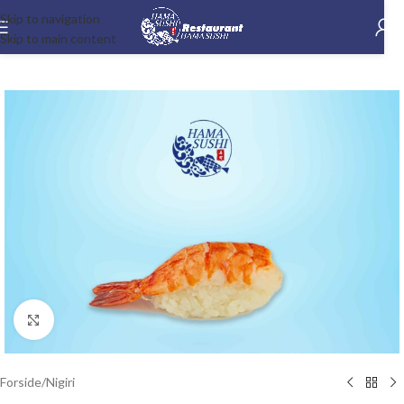
Skip to navigation
Skip to main content
-15%
Klik for at forstørre
Forside
/
Nigiri