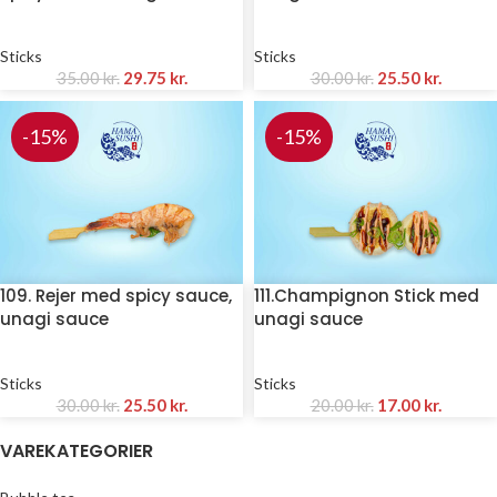
Sticks
Sticks
35.00
kr.
29.75
kr.
30.00
kr.
25.50
kr.
-15%
-15%
109. Rejer med spicy sauce,
111.Champignon Stick med
unagi sauce
unagi sauce
Sticks
Sticks
30.00
kr.
25.50
kr.
20.00
kr.
17.00
kr.
VAREKATEGORIER