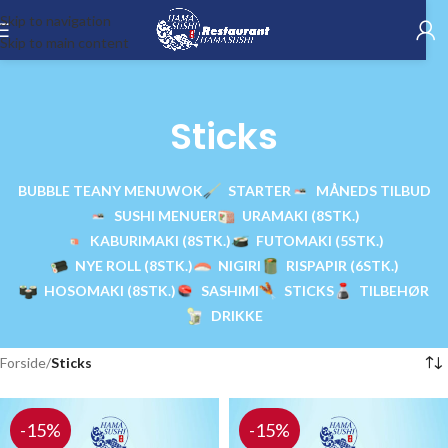
Skip to navigation
Skip to main content
Sticks
BUBBLE TEA
NY MENU
WOK
STARTER
MÅNEDS TILBUD
SUSHI MENUER
URAMAKI (8STK.)
KABURIMAKI (8STK.)
FUTOMAKI (5STK.)
NYE ROLL (8STK.)
NIGIRI
RISPAPIR (6STK.)
HOSOMAKI (8STK.)
SASHIMI
STICKS
TILBEHØR
DRIKKE
Forside
/
Sticks
-15%
-15%