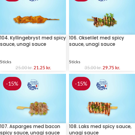
104. Kyllingebryst med spicy
106. Okseﬁlet med spicy
sauce, unagi sauce
sauce, unagi sauce
Sticks
Sticks
25.00
kr.
21.25
kr.
35.00
kr.
29.75
kr.
-15%
-15%
107. Asparges med bacon
108. Laks med spicy sauce,
spicy sauce, unagi sauce
unagi sauce