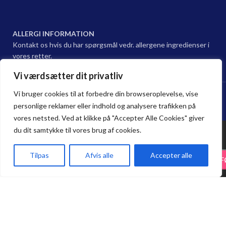
ALLERGI INFORMATION
Kontakt os hvis du har spørgsmål vedr. allergene ingredienser i
vores retter.
Vi værdsætter dit privatliv
Hama sushi Restaurant @ 2024 | Powered by
NemBestil ApS
Vi bruger cookies til at forbedre din browseroplevelse, vise
personlige reklamer eller indhold og analysere trafikken på
vores netsted. Ved at klikke på "Accepter Alle Cookies" giver
du dit samtykke til vores brug af cookies.
70. Spicy
Tilpas
Afvis alle
Accepter alle
Laks Rulle
72.25
kr.
-
+
TILF
85.00
kr.
Spar 15 % på Take Away. Bestil online,
S
Forside
Haderslev
Odense
Kurv
Menu
afhent i restauranten, og nyd 15 %
rabat på alle take-away bestillinger.