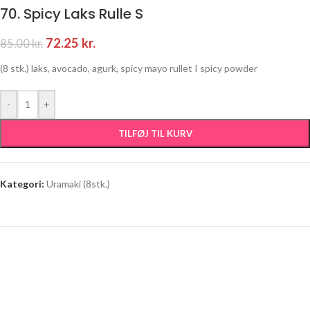
70. Spicy Laks Rulle S
72.25
kr.
85.00
kr.
(8 stk.) laks, avocado, agurk, spicy mayo rullet I spicy powder
-
+
TILFØJ TIL KURV
Kategori:
Uramaki (8stk.)