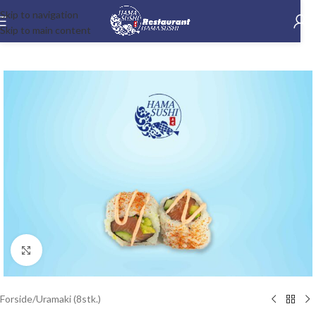
Skip to navigation
Skip to main content
-15%
Klik for at forstørre
Forside
/
Uramaki (8stk.)