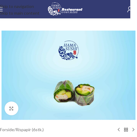
Skip to navigation
Skip to main content
-15%
Klik for at forstørre
Forside
/
Rispapir (6stk.)