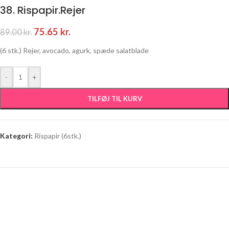
38. Rispapir.Rejer
75.65
kr.
89.00
kr.
(6 stk.) Rejer, avocado, agurk, spæde salatblade
-
+
TILFØJ TIL KURV
Kategori:
Rispapir (6stk.)