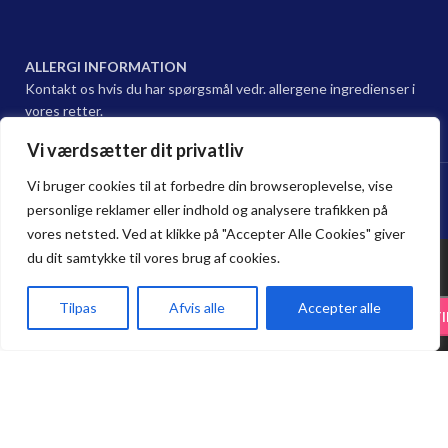
ALLERGI INFORMATION
Kontakt os hvis du har spørgsmål vedr. allergene ingredienser i
vores retter.
Vi værdsætter dit privatliv
Hama sushi Restaurant @ 2024 | Powered by
NemBestil ApS
Vi bruger cookies til at forbedre din browseroplevelse, vise
personlige reklamer eller indhold og analysere trafikken på
vores netsted. Ved at klikke på "Accepter Alle Cookies" giver
du dit samtykke til vores brug af cookies.
38.
Tilpas
Afvis alle
Accepter alle
75.65
kr.
-
+
TI
89.00
kr.
Spar 15 % på Take Away. Bestil online,
Rispapir.Rejer
Forside
Haderslev
Odense
Kurv
Menu
afhent i restauranten, og nyd 15 %
rabat på alle take-away bestillinger.