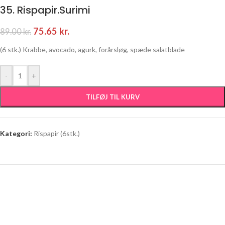
35. Rispapir.Surimi
75.65
kr.
89.00
kr.
(6 stk.) Krabbe, avocado, agurk, forårsløg, spæde salatblade
-
+
TILFØJ TIL KURV
Kategori:
Rispapir (6stk.)