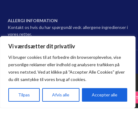
ALLERGI INFORMATION
Kontakt os hvis du har spørgsmål vedr. allergene ingredienser i
vores retter.
Vi værdsætter dit privatliv
Hama sushi Restaurant @ 2024 | Powered by
NemBestil ApS
Vi bruger cookies til at forbedre din browseroplevelse, vise
personlige reklamer eller indhold og analysere trafikken på
vores netsted. Ved at klikke på "Accepter Alle Cookies" giver
du dit samtykke til vores brug af cookies.
35.
Tilpas
Afvis alle
Accepter alle
75.65
kr.
-
+
T
89.00
kr.
Spar 15 % på Take Away. Bestil online,
Rispapir.Surimi
Forside
Haderslev
Odense
Kurv
Menu
afhent i restauranten, og nyd 15 %
rabat på alle take-away bestillinger.