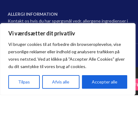
ALLERGI INFORMATION
Kontakt os hvis du har spørgsmål vedr. allergene ingredienser i
vores retter.
Vi værdsætter dit privatliv
Vi bruger cookies til at forbedre din browseroplevelse, vise
Hama sushi Restaurant @ 2024 | Powered by
NemBestil ApS
personlige reklamer eller indhold og analysere trafikken på
vores netsted. Ved at klikke på "Accepter Alle Cookies" giver
du dit samtykke til vores brug af cookies.
342.
Ramune
Tilpas
Afvis alle
Accepter alle
29.75
kr.
-
+
TILF
35.00
kr.
LYCHEE
Forside
Haderslev
Odense
Kurv
Menu
Spar 15 % på Take Away. Bestil online,
20cl
afhent i restauranten, og nyd 15 %
rabat på alle take-away bestillinger.
Bestil her