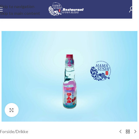
Skip to navigation
Skip to main content
-15%
Klik for at forstørre
Forside
/
Drikke