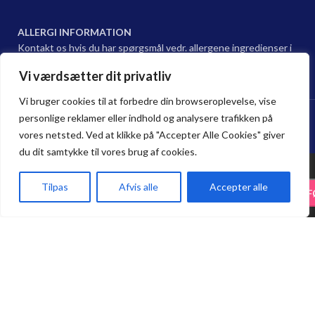
ALLERGI INFORMATION
Kontakt os hvis du har spørgsmål vedr. allergene ingredienser i
vores retter.
Vi værdsætter dit privatliv
Vi bruger cookies til at forbedre din browseroplevelse, vise
Hama sushi Restaurant @ 2024 | Powered by
NemBestil ApS
personlige reklamer eller indhold og analysere trafikken på
vores netsted. Ved at klikke på "Accepter Alle Cookies" giver
du dit samtykke til vores brug af cookies.
317. Asahi
Super Dry
Tilpas
Afvis alle
Accepter alle
29.75
kr.
-
+
TILF
35.00
kr.
33 cl 5%
Forside
Haderslev
Odense
Kurv
Menu
Spar 15 % på Take Away. Bestil online,
alk.
afhent i restauranten, og nyd 15 %
rabat på alle take-away bestillinger.
Bestil her