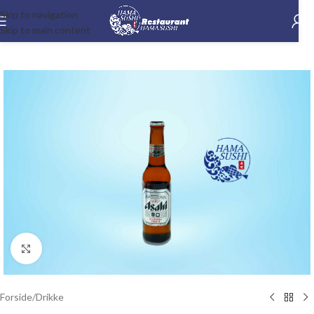
Skip to navigation
Skip to main content
-15%
Klik for at forstørre
Forside
/
Drikke